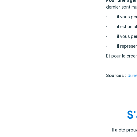
Pour une agen
dernier sont mul
· il vous perme
· il est un all
· il vous perm
· il représent
Et pour le crée
Sources
:
dune
S
Il a été pro