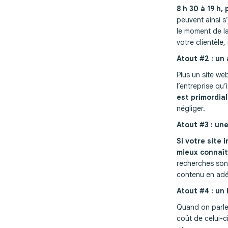
8 h 30 à 19 h,
peuvent ainsi s
le moment de la
votre clientèle,
Atout #2 : un 
Plus un site we
l’entreprise qu
est primordial
négliger.
Atout #3 : un
Si votre site 
mieux connaît
recherches sont
contenu en adéq
Atout #4 : un
Quand on parle 
coût de celui-c