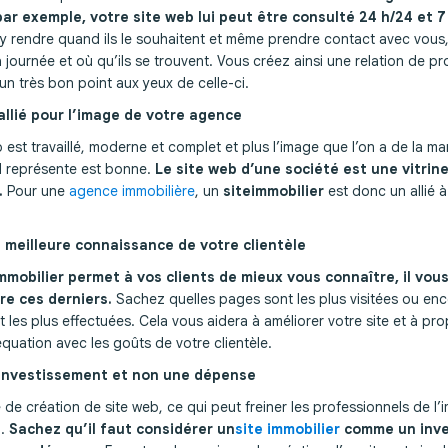
 par exemple, votre site web lui peut être consulté 24 h/24 et 7 
’y rendre quand ils le souhaitent et même prendre contact avec vous,
 journée et où qu’ils se trouvent. Vous créez ainsi une relation de pr
 un très bon point aux yeux de celle-ci.
allié pour l’image de votre agence
b est travaillé, moderne et complet et plus l’image que l’on a de la m
’il représente est bonne.
Le site web d’une société est une vitrine
.
Pour une
agence immobilière
, un
site
immobilier
est donc un allié 
e meilleure connaissance de votre clientèle
immobilier permet à vos clients de mieux vous connaître, il vous
re ces derniers.
Sachez quelles pages sont les plus visitées ou enc
 les plus effectuées. Cela vous aidera à améliorer votre site et à pr
uation avec les goûts de votre clientèle.
 investissement et non une dépense
de création de site web, ce qui peut freiner les professionnels de l’i
i.
Sachez qu’il faut considérer un
site immobilier
comme un inve