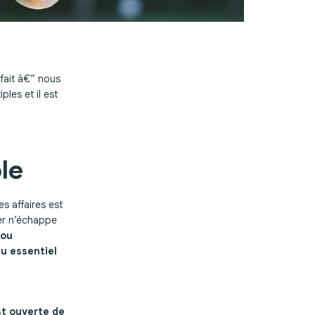
 fait â€” nous
ples et il est
le
s affaires est
ier n’échappe
 ou
u essentiel
st ouverte de