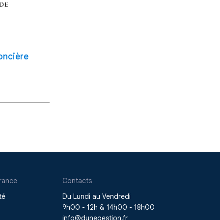
oncière
rance
Contacts
té
Du Lundi au Vendredi
9h00 - 12h & 14h00 - 18h00
info@dunegestion.fr