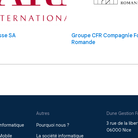
sse SA
Groupe CFR Compagnie F
Romande
Autres
Dune Gestion F
3 rue de la liber
nformatique
Pourquoi nous ?
06000 Nice
Mobile
La société informatique