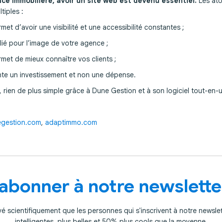
ce immobilière, avoir un site web est devenu essentiel.
Les at
tiples :
t d’avoir une visibilité et une accessibilité constantes ;
ié pour l’image de votre agence ;
et de mieux connaître vos clients ;
e un investissement et non une dépense.
r, rien de plus simple grâce à Dune Gestion et à son logiciel tout-en-
gestion.com
,
adaptimmo.com
'abonner à notre newslette
uvé scientifiquement que les personnes qui s'inscrivent à notre newslet
intelligentes, plus belles et 50% plus cools que la moyenne.