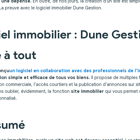
 une dépense.
En outre, de nos jours, la création d’un site est simpl
a preuve avec le logiciel immobilier Dune Gestion.
iel immobilier : Dune Gest
 à tout
onçu
un logiciel en collaboration avec des professionnels de l’
on simple et efficace de tous vos biens.
Il propose de multiples 
n commerciale, l’accès courtiers et la publication d’annonces sur si
ns oublier, évidemment, la fonction
site immobilier
qui vous permet d
onnalisé.
sumé