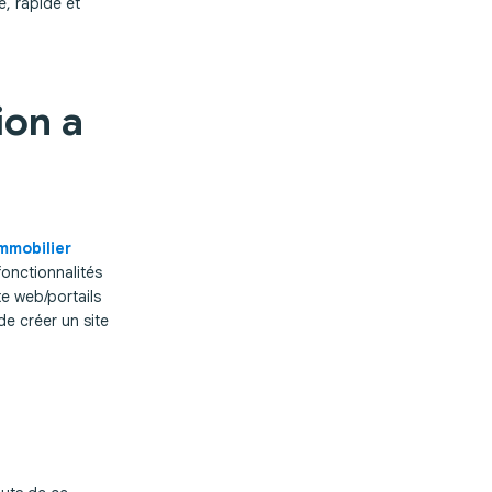
e, rapide et
ion a
immobilier
fonctionnalités
te web/portails
e créer un site