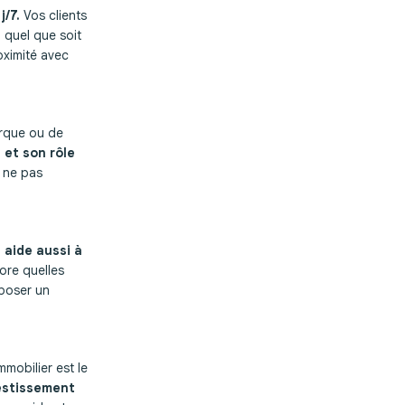
j/7.
Vos clients
 quel que soit
oximité avec
arque ou de
 et son rôle
à ne pas
 aide aussi à
ore quelles
oposer un
mmobilier est le
stissement