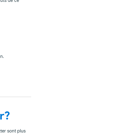
outs de ce
un.
r?
ter sont plus