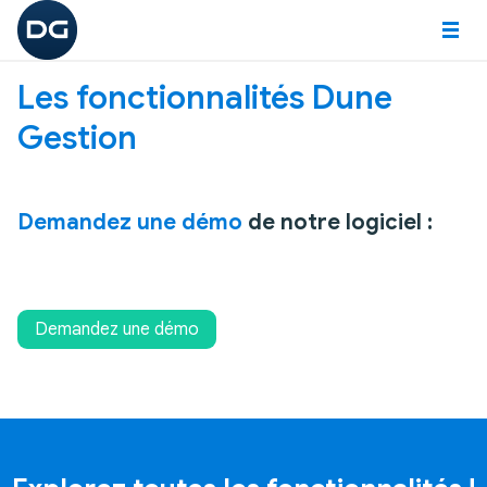
Paramètres des cookies
Les fonctionnalités Dune
LOGICIELS
Gestion
LOGICIELS
Logiciels métiers sur-mesure
Logiciel Construction
Demandez une démo
de notre logiciel :
Logiciel Nautisme
Logiciel Immobilier
Demandez une démo
Logiciel Gestion d'entreprise
NOS FONCTIONNALITÉS
NOS MODULES
Questionnaires/sondages