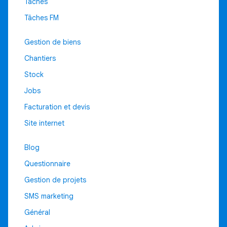
Développement mobile
Tâches
Tâches FM
DUNE GESTION
Nos clients
Gestion de biens
Notre équipe
Chantiers
Stock
CONTACT
Jobs
Facturation et devis
Site internet
Blog
Questionnaire
Gestion de projets
SMS marketing
Général