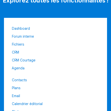
Explorez toutes les fonctionnalités !
Gestion immobilière
Site immobilier
Portail immobilier
Dashboard
Facturation
Forum interne
Marketing par SMS
Fichiers
Modules fichiers
CRM
Agenda en ligne
CRM Courtage
Gestion contacts
Agenda
APPLICATION MOBILE
Contacts
Application mobile
Plans
SERVICES
Email
Développement informatique
Calendrier éditorial