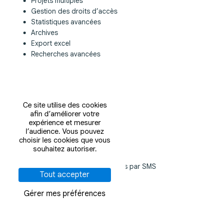
Projets multiples
Gestion des droits d’accès
Statistiques avancées
Archives
Export excel
Recherches avancées
Ce site utilise des cookies
afin d’améliorer votre
expérience et mesurer
l’audience. Vous pouvez
SMS MARKETING
choisir les cookies que vous
souhaitez autoriser.
Envoi de campagnes par SMS
Envoi d’alertes et notifications par SMS
Tout accepter
Gérer mes préférences