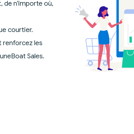
 de n'importe où,
ue courtier.
t renforcez les
DuneBoat Sales.