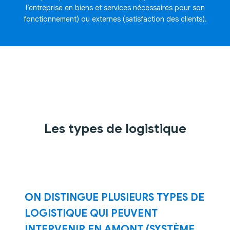
Développement mobile
l’entreprise en biens et services nécessaires pour son
DUNE GESTION
fonctionnement) ou externes (satisfaction des clients).
Nos clients
Notre équipe
CONTACT
Les types de logistique
ON DISTINGUE PLUSIEURS TYPES DE
LOGISTIQUE QUI PEUVENT
INTERVENIR EN AMONT (SYSTÈME