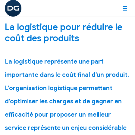
Paramètres des cookies
La logistique pour réduire le
LOGICIELS
coût des produits
LOGICIELS
Logiciels métiers sur-mesure
Logiciel Construction
La logistique représente une part
Logiciel Nautisme
importante dans le coût final d’un produit.
Logiciel Immobilier
L’organisation logistique permettant
Logiciel Gestion d'entreprise
d’optimiser les charges et de gagner en
NOS FONCTIONNALITÉS
efficacité pour proposer un meilleur
NOS MODULES
Questionnaires/sondages
service représente un enjeu considérable