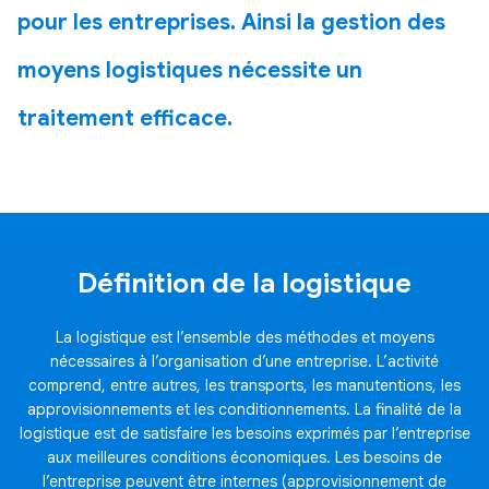
Gestion immobilière
pour les entreprises. Ainsi la gestion des
Site immobilier
moyens logistiques nécessite un
Portail immobilier
traitement efficace.
Facturation
Marketing par SMS
Modules fichiers
Agenda en ligne
Définition de la logistique
Gestion contacts
APPLICATION MOBILE
La logistique est l’ensemble des méthodes et moyens
nécessaires à l’organisation d’une entreprise. L’activité
Application mobile
comprend, entre autres, les transports, les manutentions, les
SERVICES
approvisionnements et les conditionnements. La finalité de la
logistique est de satisfaire les besoins exprimés par l’entreprise
Développement informatique
aux meilleures conditions économiques. Les besoins de
l’entreprise peuvent être internes (approvisionnement de